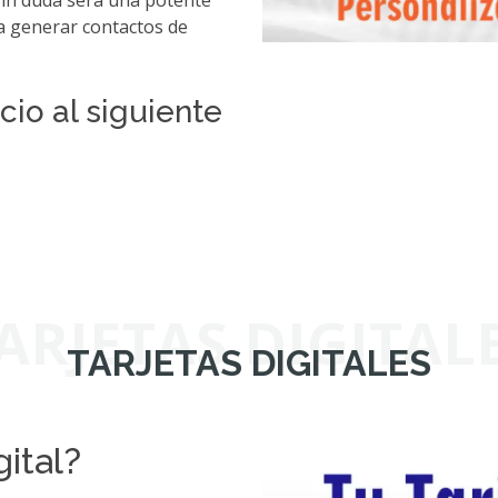
Sin duda será una potente
ra generar contactos de
cio al siguiente
ARJETAS DIGITAL
TARJETAS DIGITALES
gital?