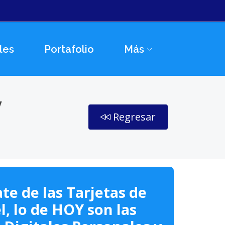
les
Portafolio
Más
y
Regresar
te de las Tarjetas de
l, lo de HOY son las