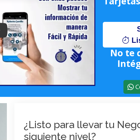
Tarjetas
lay: Keynote (Google I/O '18)
Li
No te 
Intég
C
¿Listo para llevar tu Ne
siguiente nivel?