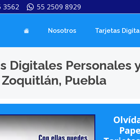
5 3562
55 2509 8929
Nosotros
Tarjetas Digita
s Digitales Personales 
 Zoquitlán, Puebla
Olvída
Pape