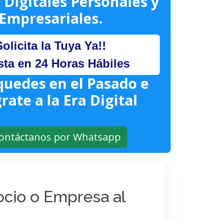
 Digitales Personales y
Empresariales.
Solicita la Tuya Ya!!
sta en 24 Horas Hábiles
quedes en el Pasado e
rate a la Era Digital
ontáctanos por Whatsapp
gocio o Empresa al