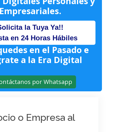
 Digitales Personales y
Empresariales.
Solicita la Tuya Ya!!
sta en 24 Horas Hábiles
quedes en el Pasado e
rate a la Era Digital
ontáctanos por Whatsapp
gocio o Empresa al