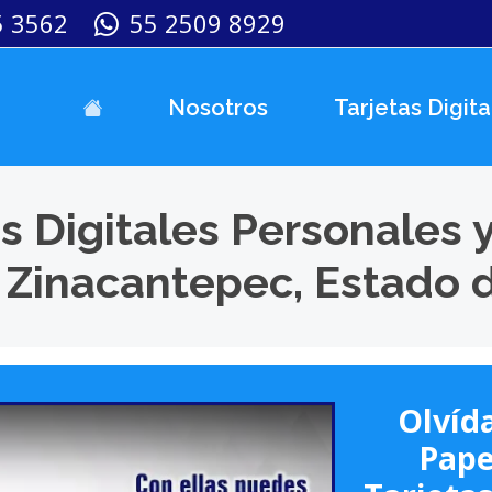
5 3562
55 2509 8929
Nosotros
Tarjetas Digita
s Digitales Personales 
 Zinacantepec, Estado 
Olvída
Pape