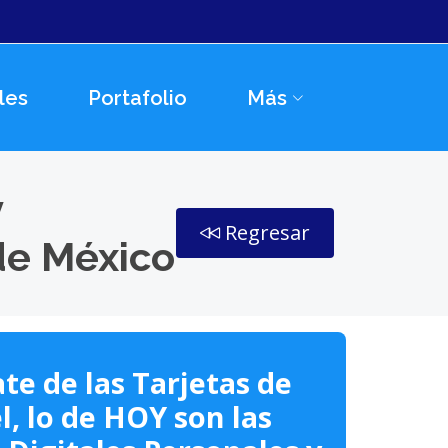
les
Portafolio
Más
y
Regresar
de México
te de las Tarjetas de
l, lo de HOY son las