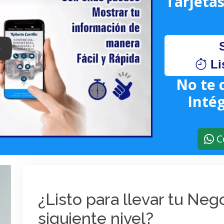
Tarjetas
lay: Keynote (Google I/O '18)
Li
No te 
Intég
C
¿Listo para llevar tu Ne
siguiente nivel?