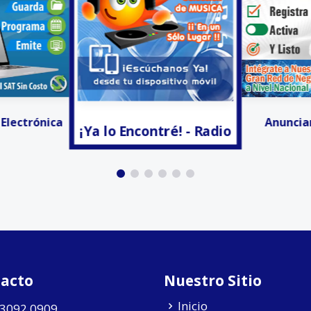
tré! - Radio
Invitacion
Anunciar Gratis!!!
acto
Nuestro Sitio
Inicio
 3092 0909