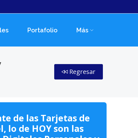
les
Portafolio
Más
y
Regresar
te de las Tarjetas de
l, lo de HOY son las