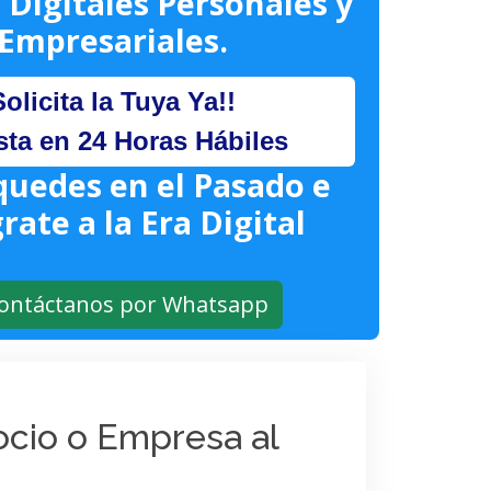
 Digitales Personales y
Empresariales.
Solicita la Tuya Ya!!
sta en 24 Horas Hábiles
quedes en el Pasado e
rate a la Era Digital
ontáctanos por Whatsapp
gocio o Empresa al