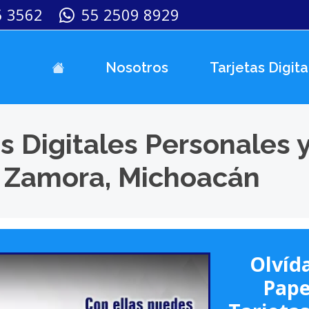
5 3562
55 2509 8929
Nosotros
Tarjetas Digita
s Digitales Personales 
n Zamora, Michoacán
Olvída
Pape