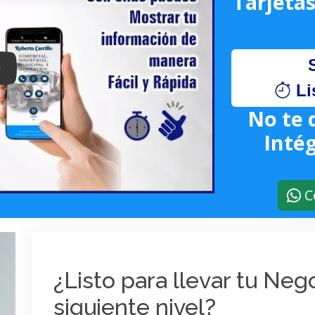
Tarjetas
lay: Keynote (Google I/O '18)
Li
No te 
Intég
C
¿Listo para llevar tu Ne
siguiente nivel?