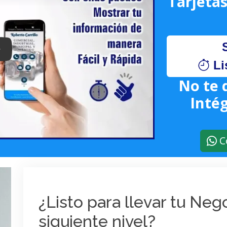
Tarjetas
lay: Keynote (Google I/O '18)
Li
No te 
Intég
C
¿Listo para llevar tu Ne
siguiente nivel?