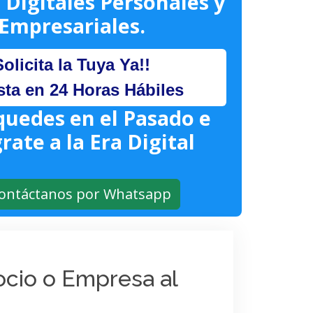
 Digitales Personales y
Empresariales.
Solicita la Tuya Ya!!
sta en 24 Horas Hábiles
quedes en el Pasado e
rate a la Era Digital
ontáctanos por Whatsapp
gocio o Empresa al