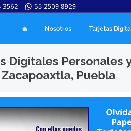
5 3562
55 2509 8929
Nosotros
Tarjetas Digita
s Digitales Personales 
 Zacapoaxtla, Puebla
Olvída
Pape