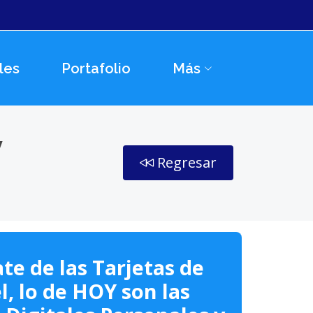
les
Portafolio
Más
y
Regresar
te de las Tarjetas de
l, lo de HOY son las