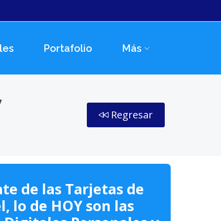
les
Portafolio
Más
y
Regresar
te de las Tarjetas de
l, lo de HOY son las