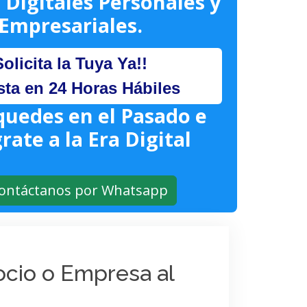
 Digitales Personales y
Empresariales.
Solicita la Tuya Ya!!
sta en 24 Horas Hábiles
quedes en el Pasado e
rate a la Era Digital
ontáctanos por Whatsapp
gocio o Empresa al