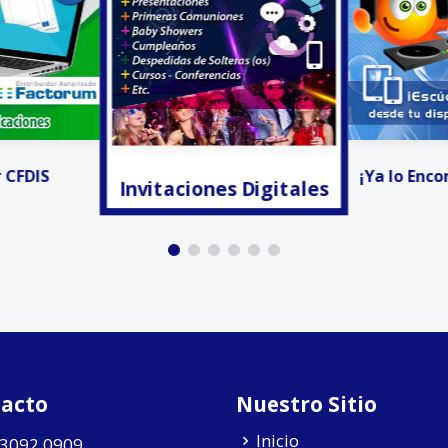
s Digitales
Invitacion
¡Ya lo Encontré! - Radio
acto
Nuestro Sitio
Inicio
 3092 0909