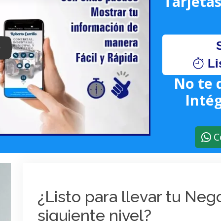
Tarjetas
lay: Keynote (Google I/O '18)
Li
No te 
Intég
C
¿Listo para llevar tu Ne
siguiente nivel?