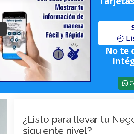
Tarjetas
lay: Keynote (Google I/O '18)
Li
No te 
Intég
C
¿Listo para llevar tu Ne
siguiente nivel?