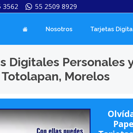
5 3562
55 2509 8929
Nosotros
Tarjetas Digita
s Digitales Personales 
 Totolapan, Morelos
Olvída
Pape