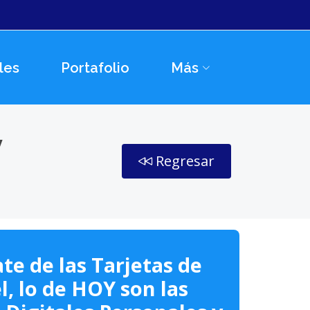
les
Portafolio
Más
y
Regresar
te de las Tarjetas de
l, lo de HOY son las