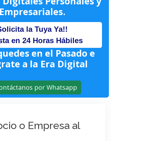
 Digitales Personales y
Empresariales.
Solicita la Tuya Ya!!
sta en 24 Horas Hábiles
quedes en el Pasado e
rate a la Era Digital
ontáctanos por Whatsapp
gocio o Empresa al