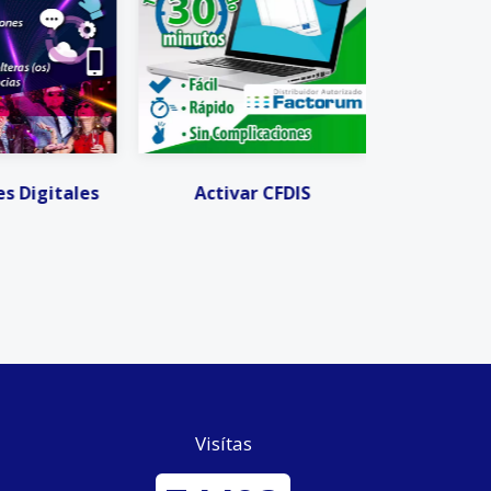
r CFDIS
Invitaciones Digitales
Facturació
Visítas