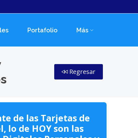
les
Portafolio
Más
y
Regresar
os
te de las Tarjetas de
l, lo de HOY son las