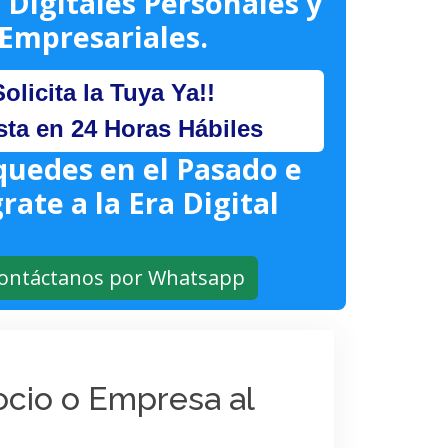
 Digitales Personales y
Empresariales.
Solicita la Tuya Ya!!
sta en 24 Horas Hábiles
quedes en el Pasado e
rate a la Era Digital
ontáctanos por Whatsapp
gocio o Empresa al