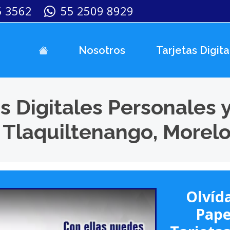
5 3562
55 2509 8929
Nosotros
Tarjetas Digita
s Digitales Personales 
 Tlaquiltenango, Morel
Olvída
Pape