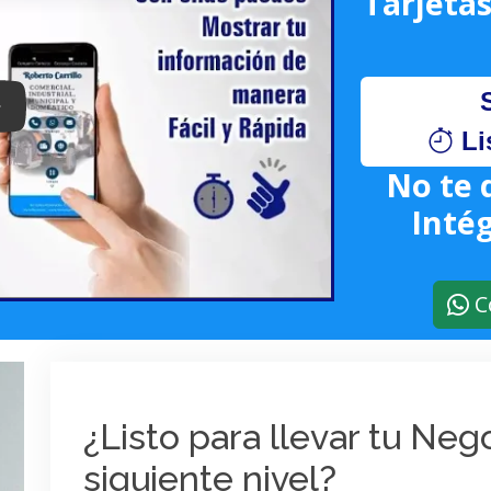
Tarjetas
lay: Keynote (Google I/O '18)
Li
No te 
Intég
C
¿Listo para llevar tu Ne
siguiente nivel?