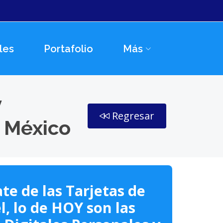
les
Portafolio
Más
y
Regresar
e México
te de las Tarjetas de
l, lo de HOY son las