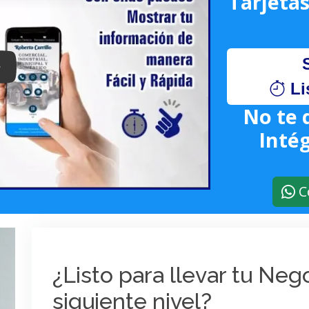
Tarjetas
lay: Keynote (Google I/O '18)
Li
No te 
Intég
C
¿Listo para llevar tu Ne
siguiente nivel?