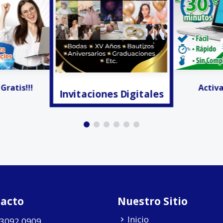
s Digitales
Facturación
Activar CFDIS
acto
Nuestro Sitio
Inicio
 3092 0909