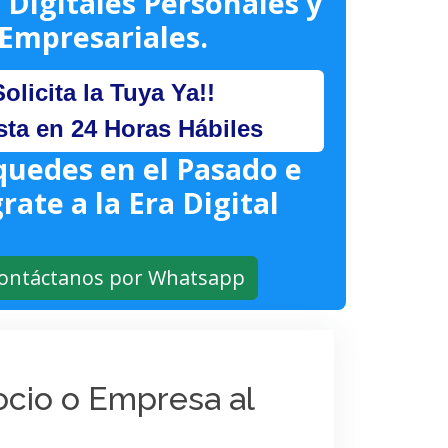
 Digitales Personales y
Empresariales.
Solicita la Tuya Ya!!
sta en 24 Horas Hábiles
quedes en el Pasado e
rate a la Era Digital
ontáctanos por Whatsapp
gocio o Empresa al