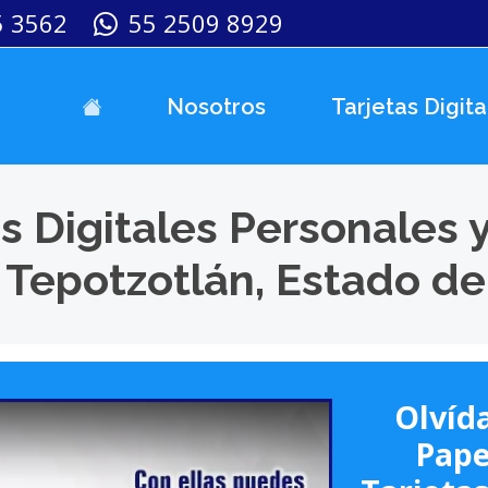
5 3562
55 2509 8929
Nosotros
Tarjetas Digita
s Digitales Personales 
 Tepotzotlán, Estado d
Olvída
Pape