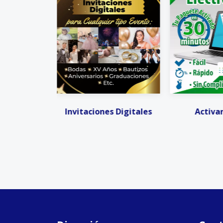
 Digitales
Activar CFDIS
Facturación