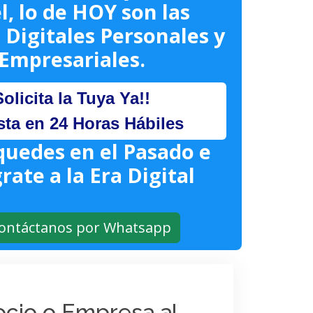
l, lo de HOY son las
 Digitales Personales y
Empresariales.
Solicita la Tuya Ya!!
sta en 24 Horas Hábiles
quedes en el Pasado e
rate a la Era Digital
ontáctanos por Whatsapp
gocio o Empresa al