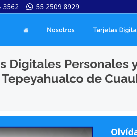
5 3562
55 2509 8929
Nosotros
Tarjetas Digita
s Digitales Personales 
n Tepeyahualco de Cua
Olvída