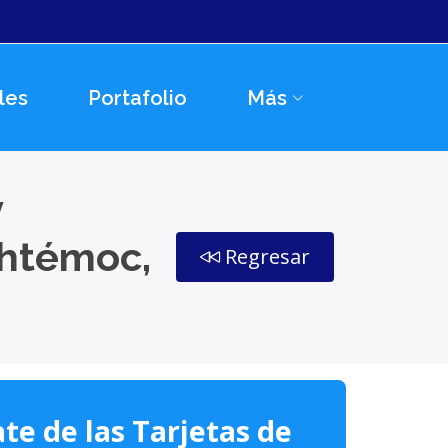
les
Portafolio
Más
y
uhtémoc,
Regresar
te de las Tarjetas de