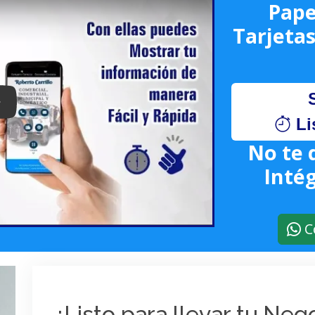
Pape
Tarjetas
lay: Keynote (Google I/O '18)
Li
No te 
Intég
C
¿Listo para llevar tu Ne