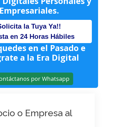
 Digitales Personales y
Empresariales.
Solicita la Tuya Ya!!
sta en 24 Horas Hábiles
quedes en el Pasado e
rate a la Era Digital
ontáctanos por Whatsapp
gocio o Empresa al