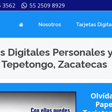
5 3562
55 2509 8929
Nosotros
Tarjetas Digita
s Digitales Personales 
 Tepetongo, Zacatecas
Olvída
Pape