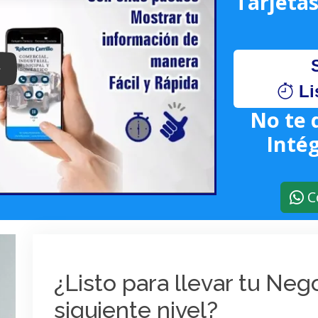
Tarjetas
lay: Keynote (Google I/O '18)
Li
No te 
Intég
C
¿Listo para llevar tu Ne
siguiente nivel?