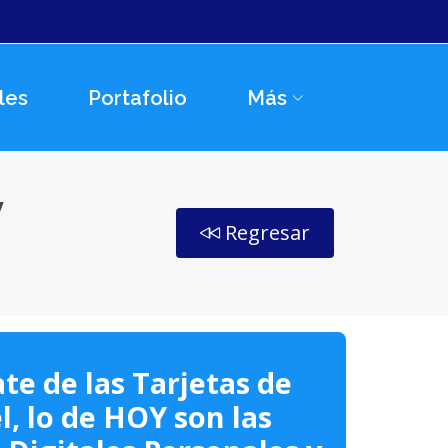
les
Portafolio
Más
y
Regresar
te de las Tarjetas de
l, lo de HOY son las