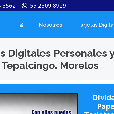
5 3562
55 2509 8929
Nosotros
Tarjetas Digita
s Digitales Personales 
 Tepalcingo, Morelos
Olvída
Pape