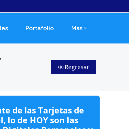
les
Portafolio
Más
y
Regresar
te de las Tarjetas de
l, lo de HOY son las