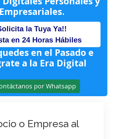
 Digitales Personales y
Empresariales.
Solicita la Tuya Ya!!
sta en 24 Horas Hábiles
quedes en el Pasado e
rate a la Era Digital
ontáctanos por Whatsapp
gocio o Empresa al