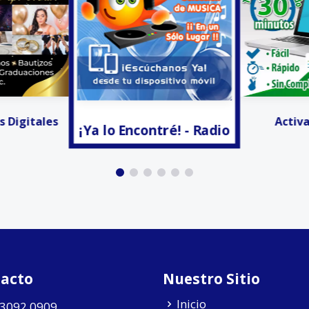
tré! - Radio
Facturación
Activar CFDIS
acto
Nuestro Sitio
Inicio
 3092 0909