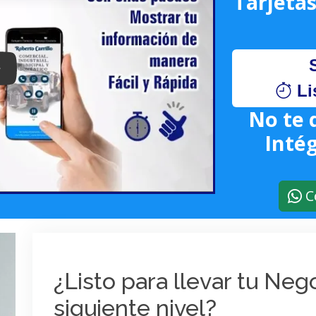
Tarjetas
lay: Keynote (Google I/O '18)
Li
No te 
Intég
C
¿Listo para llevar tu Ne
siguiente nivel?