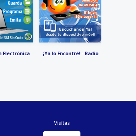
 Electrónica
¡Ya lo Encontré! - Radio
Invitacio
Visítas