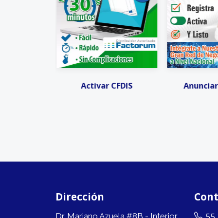
 Digitales
Activar CFDIS
Anunciar 
Dirección
Cont
55
Dr. Mariano Azuela #8B - Interior