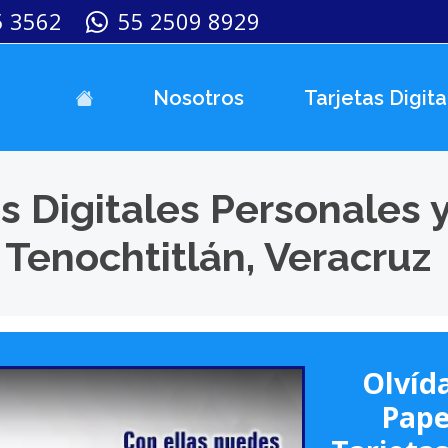
5 3562
55 2509 8929
Nosotros
Tarjetas Digita
s Digitales Personales 
Tenochtitlán, Veracruz
Olvída
Pape