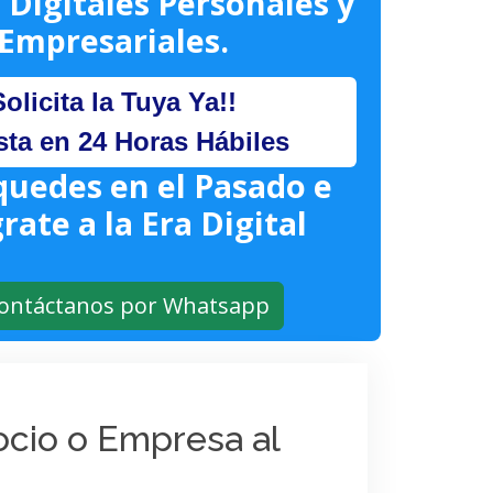
 Digitales Personales y
Empresariales.
Solicita la Tuya Ya!!
sta en 24 Horas Hábiles
quedes en el Pasado e
rate a la Era Digital
ontáctanos por Whatsapp
gocio o Empresa al