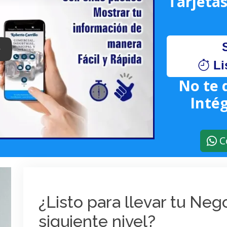
Tarjetas
lay: Keynote (Google I/O '18)
Li
No te 
Intég
C
¿Listo para llevar tu Ne
siguiente nivel?