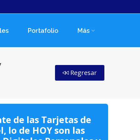
les
Portafolio
Más
y
Regresar
te de las Tarjetas de
l, lo de HOY son las