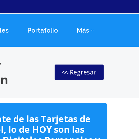
les
Portafolio
Más
y
Regresar
án
te de las Tarjetas de
l, lo de HOY son las