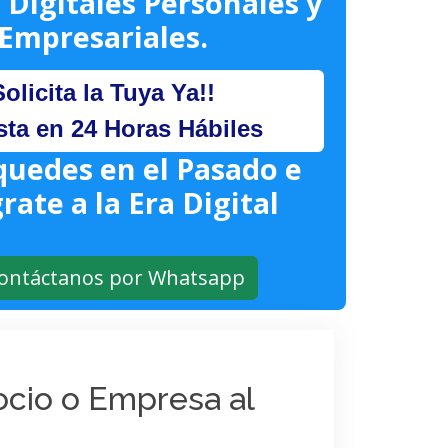
 Digitales Personales y
Empresariales.
Solicita la Tuya Ya!!
sta en 24 Horas Hábiles
quedes en el Pasado e
rate a la Era Digital
ontáctanos por Whatsapp
gocio o Empresa al