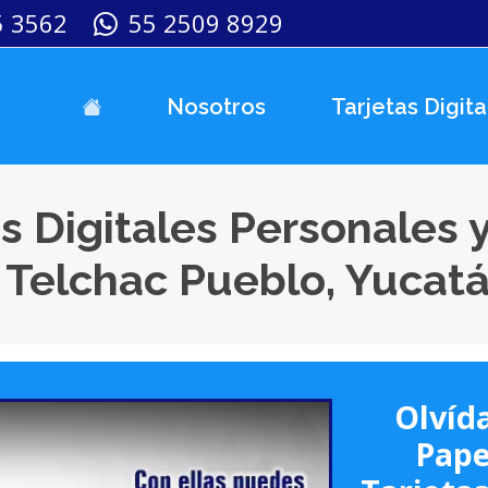
5 3562
55 2509 8929
Nosotros
Tarjetas Digita
s Digitales Personales 
 Telchac Pueblo, Yucat
Olvída
Pape