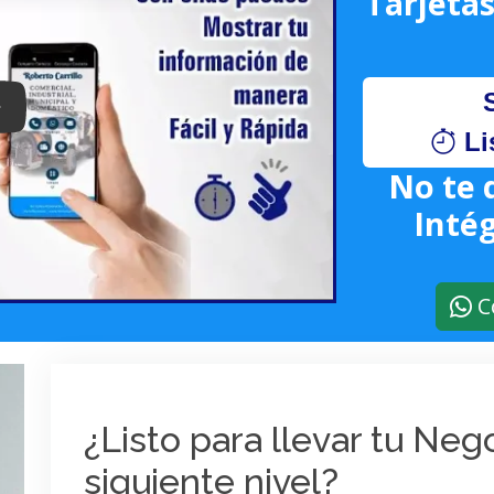
Tarjetas
lay: Keynote (Google I/O '18)
Li
No te 
Intég
C
¿Listo para llevar tu Ne
siguiente nivel?