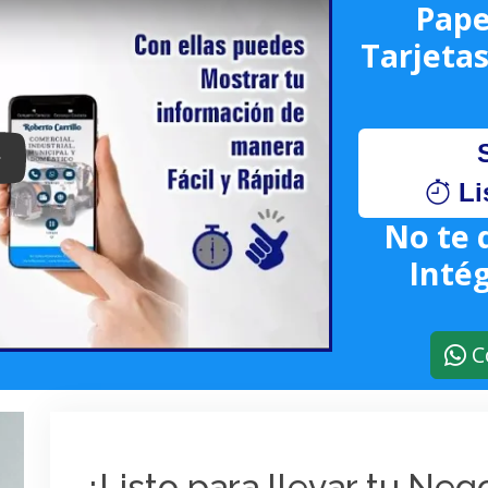
Pape
Tarjetas
lay: Keynote (Google I/O '18)
Li
No te 
Intég
C
¿Listo para llevar tu Ne