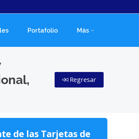
les
Portafolio
Más
y
onal,
Regresar
te de las Tarjetas de