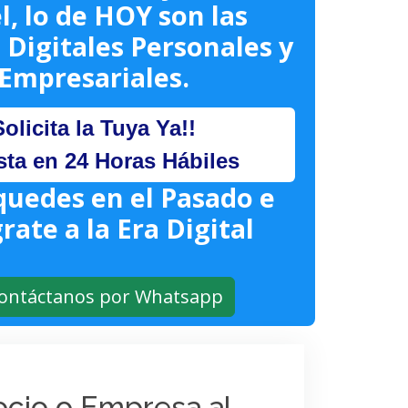
l, lo de HOY son las
 Digitales Personales y
Empresariales.
Solicita la Tuya Ya!!
sta en 24 Horas Hábiles
quedes en el Pasado e
rate a la Era Digital
ontáctanos por Whatsapp
gocio o Empresa al