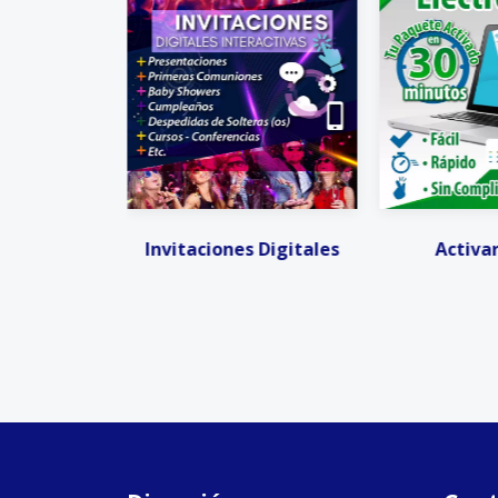
 Digitales
Activar CFDIS
Facturación