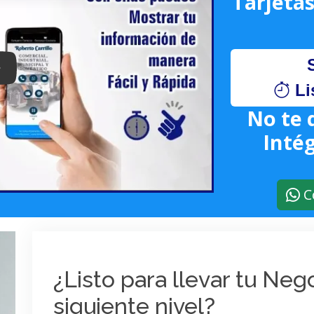
Tarjetas
lay: Keynote (Google I/O '18)
Li
No te 
Intég
C
¿Listo para llevar tu Ne
siguiente nivel?