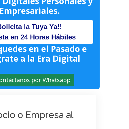
 Digitales Personales y
Empresariales.
Solicita la Tuya Ya!!
sta en 24 Horas Hábiles
quedes en el Pasado e
rate a la Era Digital
ontáctanos por Whatsapp
gocio o Empresa al