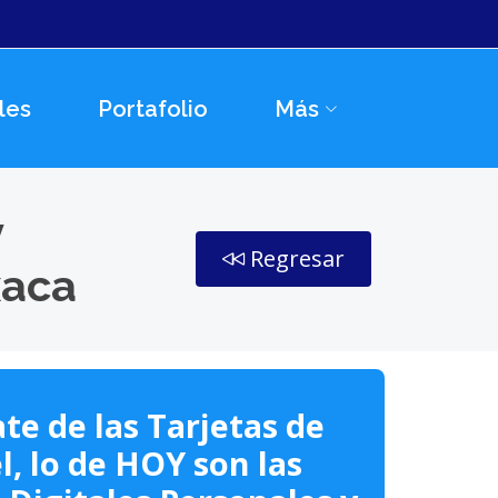
les
Portafolio
Más
y
Regresar
xaca
te de las Tarjetas de
l, lo de HOY son las