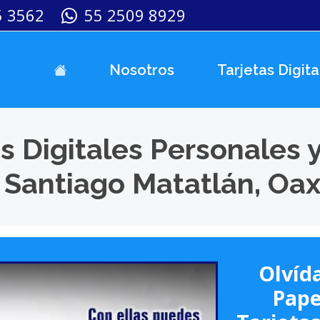
5 3562
55 2509 8929
Nosotros
Tarjetas Digita
s Digitales Personales 
 Santiago Matatlán, Oa
Olvída
Pape