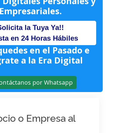
 Digitales Personales y
Empresariales.
Solicita la Tuya Ya!!
sta en 24 Horas Hábiles
quedes en el Pasado e
rate a la Era Digital
ontáctanos por Whatsapp
gocio o Empresa al