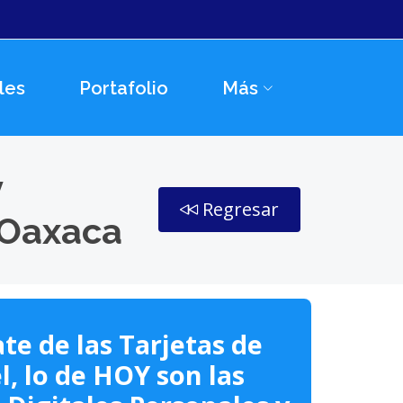
les
Portafolio
Más
y
Regresar
 Oaxaca
te de las Tarjetas de
l, lo de HOY son las