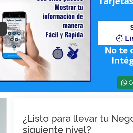
Tarjetas
lay: Keynote (Google I/O '18)
Li
No te 
Intég
C
¿Listo para llevar tu Ne
siguiente nivel?