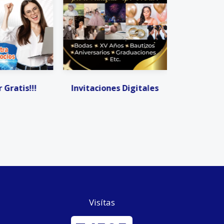
es Digitales
Invitaciones Digitales
Facturació
Visítas