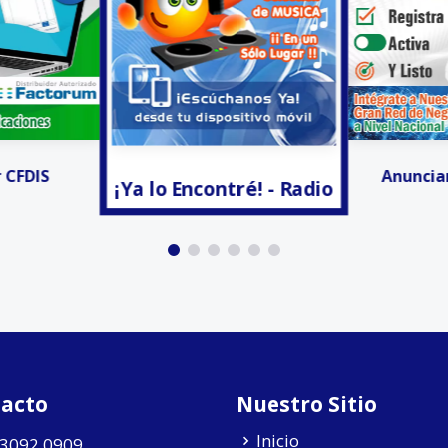
tré! - Radio
Invitacion
Anunciar Gratis!!!
acto
Nuestro Sitio
Inicio
 3092 0909