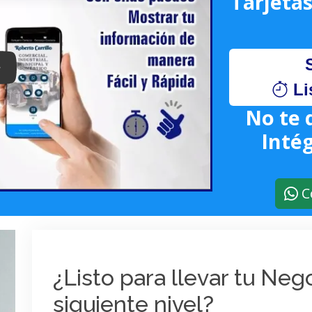
Tarjetas
lay: Keynote (Google I/O '18)
Li
No te 
Intég
C
¿Listo para llevar tu Ne
siguiente nivel?