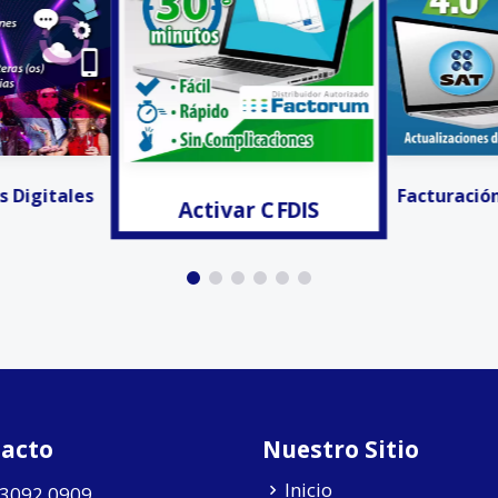
r CFDIS
¡Ya lo Enco
Facturación Electrónica
acto
Nuestro Sitio
Inicio
 3092 0909