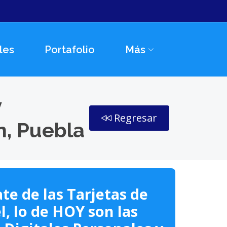
les
Portafolio
Más
y
Regresar
n, Puebla
te de las Tarjetas de
l, lo de HOY son las