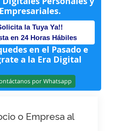
 Digitales Personales y
Empresariales.
Solicita la Tuya Ya!!
sta en 24 Horas Hábiles
quedes en el Pasado e
rate a la Era Digital
ontáctanos por Whatsapp
gocio o Empresa al