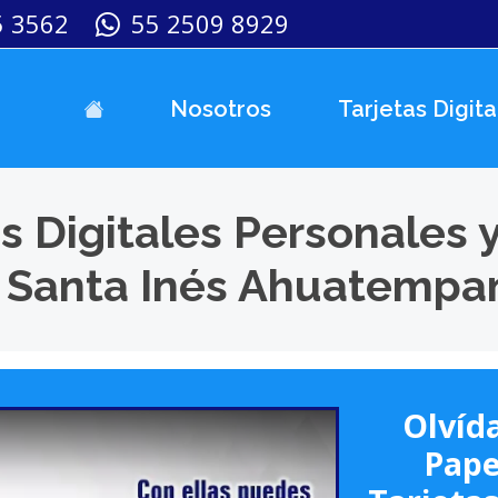
5 3562
55 2509 8929
Nosotros
Tarjetas Digita
s Digitales Personales 
 Santa Inés Ahuatempa
Olvída
Pape