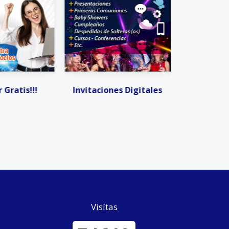
es Digitales
Invitaciones Digitales
Facturació
Visítas