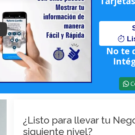
Tarjetas
lay: Keynote (Google I/O '18)
Li
No te 
Intég
C
¿Listo para llevar tu Ne
siguiente nivel?