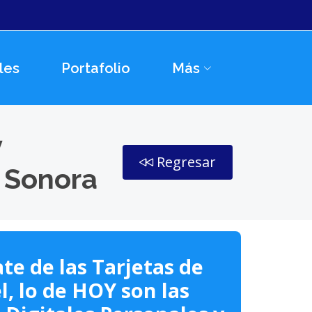
les
Portafolio
Más
y
Regresar
 Sonora
te de las Tarjetas de
l, lo de HOY son las