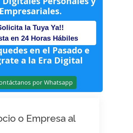
 Digitales Personales y
Empresariales.
Solicita la Tuya Ya!!
sta en 24 Horas Hábiles
quedes en el Pasado e
rate a la Era Digital
ontáctanos por Whatsapp
gocio o Empresa al