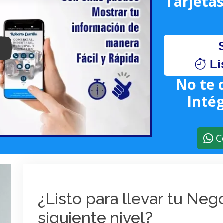
Tarjetas
lay: Keynote (Google I/O '18)
Li
No te 
Intég
C
¿Listo para llevar tu Ne
siguiente nivel?