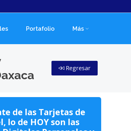
les
Portafolio
Más
y
Regresar
Oaxaca
te de las Tarjetas de
l, lo de HOY son las