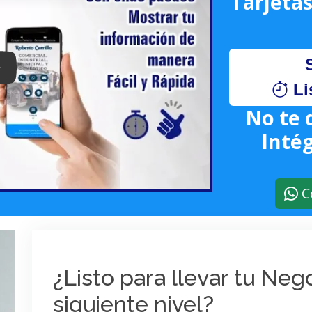
Tarjetas
lay: Keynote (Google I/O '18)
Li
No te 
Intég
C
¿Listo para llevar tu Ne
siguiente nivel?