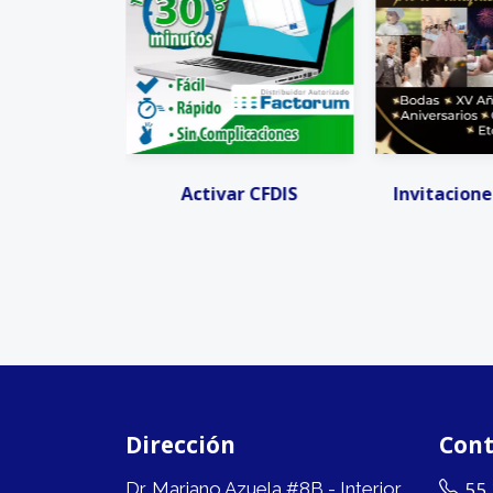
 CFDIS
Invitaciones Digitales
Invitacione
Dirección
Cont
55
Dr. Mariano Azuela #8B - Interior