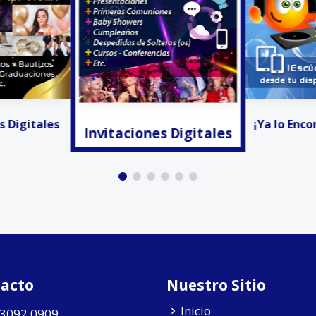
s Digitales
Anunciar
¡Ya lo Encontré! - Radio
acto
Nuestro Sitio
Inicio
 3092 0909