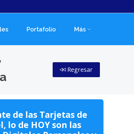
les
Portafolio
Más
y
Regresar
ca
te de las Tarjetas de
l, lo de HOY son las