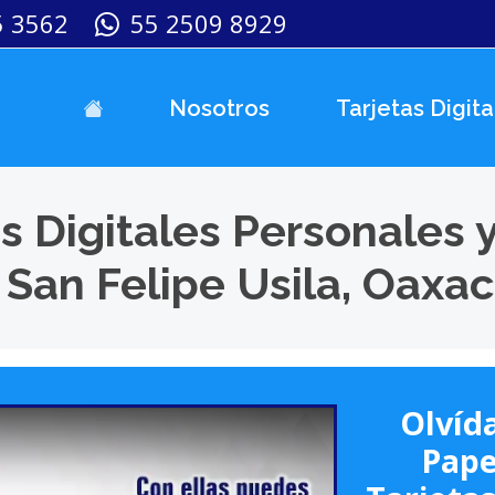
5 3562
55 2509 8929
Nosotros
Tarjetas Digita
s Digitales Personales 
San Felipe Usila, Oaxa
Olvída
Pape