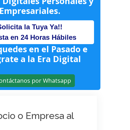
 Digitales Personales y
Empresariales.
Solicita la Tuya Ya!!
sta en 24 Horas Hábiles
quedes en el Pasado e
rate a la Era Digital
ontáctanos por Whatsapp
gocio o Empresa al