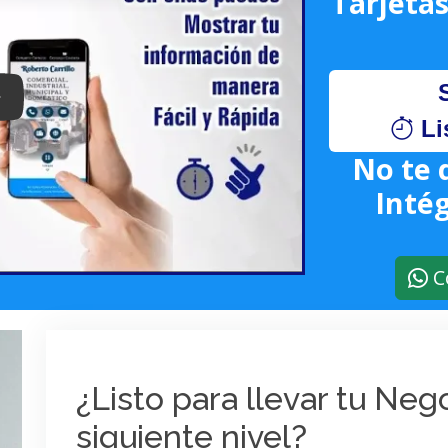
Tarjetas
lay: Keynote (Google I/O '18)
Li
No te 
Intég
C
¿Listo para llevar tu Ne
siguiente nivel?