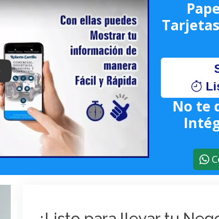
Pape
Tarjetas
lay: Keynote (Google I/O '18)
Li
No te 
Intég
C
¿Listo para llevar tu Ne