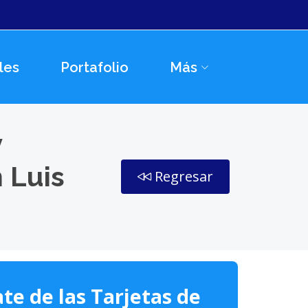
les
Portafolio
Más
y
 Luis
Regresar
te de las Tarjetas de