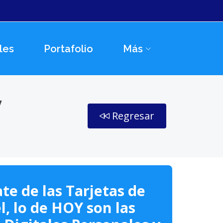
les
Portafolio
Más
y
Regresar
te de las Tarjetas de
l, lo de HOY son las