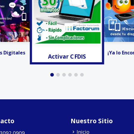
r CFDIS
Anunciar
¡Ya lo Encontré! - Radio
acto
Nuestro Sitio
Inicio
 3092 0909