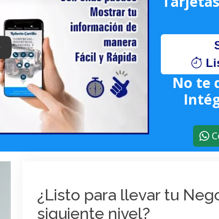
Tarjetas
lay: Keynote (Google I/O '18)
Li
No te 
Intég
C
¿Listo para llevar tu Ne
siguiente nivel?