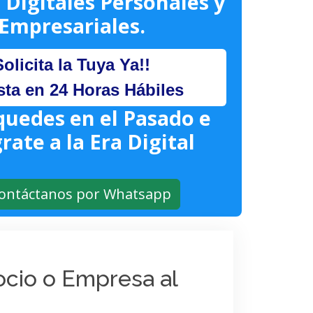
 Digitales Personales y
Empresariales.
Solicita la Tuya Ya!!
sta en 24 Horas Hábiles
quedes en el Pasado e
rate a la Era Digital
ontáctanos por Whatsapp
gocio o Empresa al