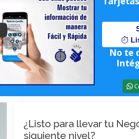
Tarjetas
lay: Keynote (Google I/O '18)
Li
No te 
Intég
C
¿Listo para llevar tu Ne
siguiente nivel?