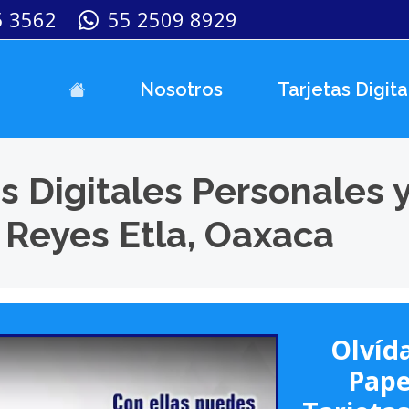
5 3562
55 2509 8929
Nosotros
Tarjetas Digita
s Digitales Personales 
 Reyes Etla, Oaxaca
Olvída
Pape