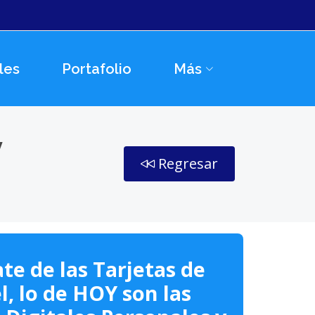
les
Portafolio
Más
y
Regresar
te de las Tarjetas de
l, lo de HOY son las