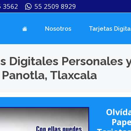
5 3562
55 2509 8929
Nosotros
Tarjetas Digita
s Digitales Personales 
Panotla, Tlaxcala
Olvída
Pape