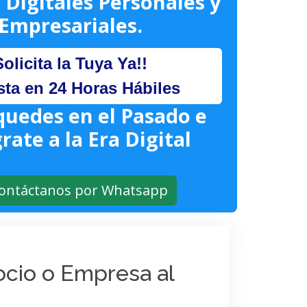
 Digitales Personales y
Empresariales.
Solicita la Tuya Ya!!
sta en 24 Horas Hábiles
quedes en el Pasado e
rate a la Era Digital
ontáctanos por Whatsapp
gocio o Empresa al