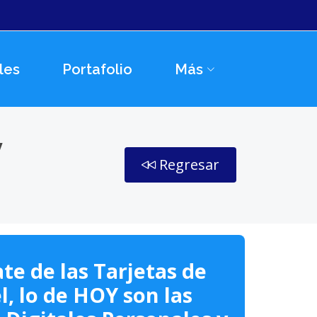
les
Portafolio
Más
y
Regresar
te de las Tarjetas de
l, lo de HOY son las