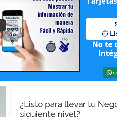
Tarjetas
lay: Keynote (Google I/O '18)
Li
No te 
Intég
C
¿Listo para llevar tu Ne
siguiente nivel?