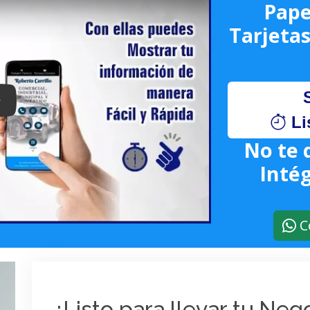
Pape
Tarjetas
lay: Keynote (Google I/O '18)
Li
No te 
Intég
C
¿Listo para llevar tu Ne