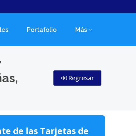
les
Portafolio
Más
y
as,
Regresar
te de las Tarjetas de