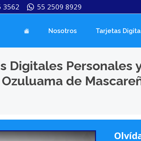
5 3562
55 2509 8929
Nosotros
Tarjetas Digita
s Digitales Personales 
n Ozuluama de Mascareñ
Olvída