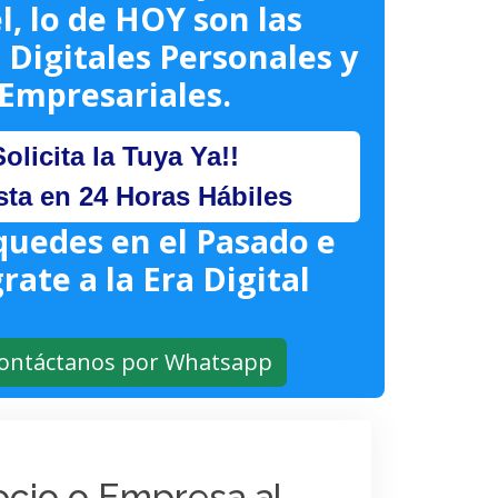
l, lo de HOY son las
 Digitales Personales y
Empresariales.
Solicita la Tuya Ya!!
sta en 24 Horas Hábiles
quedes en el Pasado e
rate a la Era Digital
ontáctanos por Whatsapp
gocio o Empresa al