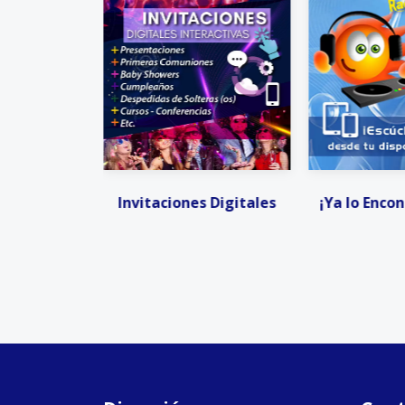
 Digitales
¡Ya lo Encontré! - Radio
Facturación