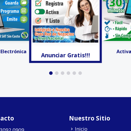
Gratis!!!
¡Ya lo Enco
Activar CFDIS
acto
Nuestro Sitio
Inicio
 3092 0909