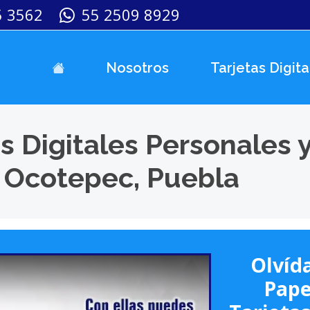
5 3562
55 2509 8929
Nosotros
Tarjetas Digita
s Digitales Personales 
 Ocotepec, Puebla
Olvída
Pape