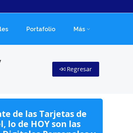
les
Portafolio
Más
y
Regresar
te de las Tarjetas de
l, lo de HOY son las