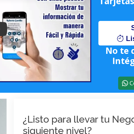
Tarjetas
lay: Keynote (Google I/O '18)
Li
No te 
Intég
C
¿Listo para llevar tu Ne
siguiente nivel?