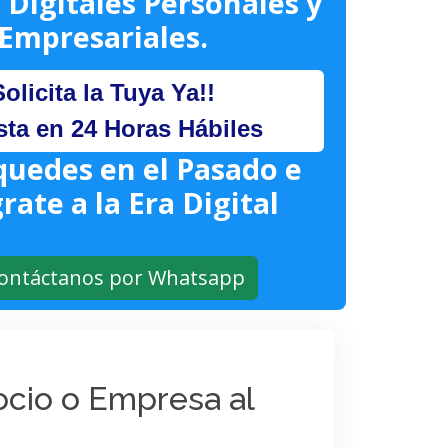
 Digitales Personales y
Empresariales.
Solicita la Tuya Ya!!
sta en 24 Horas Hábiles
quedes en el Pasado e
rate a la Era Digital
ontáctanos por Whatsapp
gocio o Empresa al