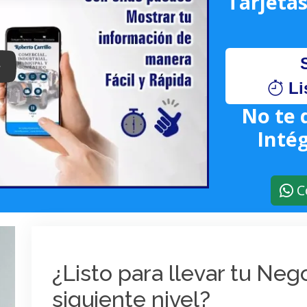
Tarjetas
lay: Keynote (Google I/O '18)
Li
No te 
Intég
C
¿Listo para llevar tu Ne
siguiente nivel?