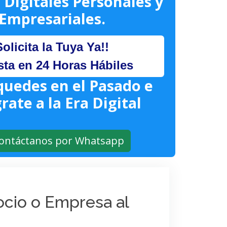
 Digitales Personales y
Empresariales.
Solicita la Tuya Ya!!
sta en 24 Horas Hábiles
quedes en el Pasado e
rate a la Era Digital
ontáctanos por Whatsapp
gocio o Empresa al