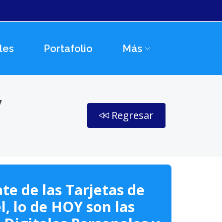
les
Portafolio
Más
y
Regresar
te de las Tarjetas de
l, lo de HOY son las