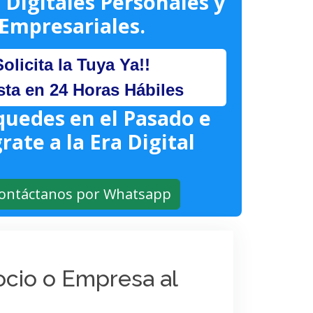
 Digitales Personales y
Empresariales.
Solicita la Tuya Ya!!
sta en 24 Horas Hábiles
quedes en el Pasado e
rate a la Era Digital
ontáctanos por Whatsapp
gocio o Empresa al