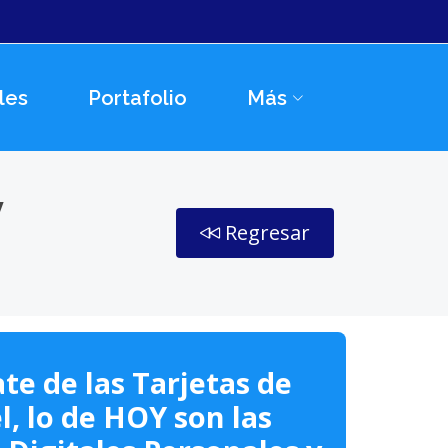
les
Portafolio
Más
y
Regresar
te de las Tarjetas de
l, lo de HOY son las