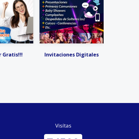
 Gratis!!!
Invitaciones Digitales
Invitacio
Visítas