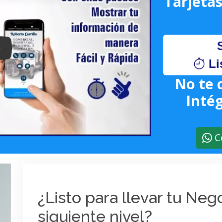
Tarjetas
lay: Keynote (Google I/O '18)
Li
No te 
Intég
C
¿Listo para llevar tu Ne
siguiente nivel?