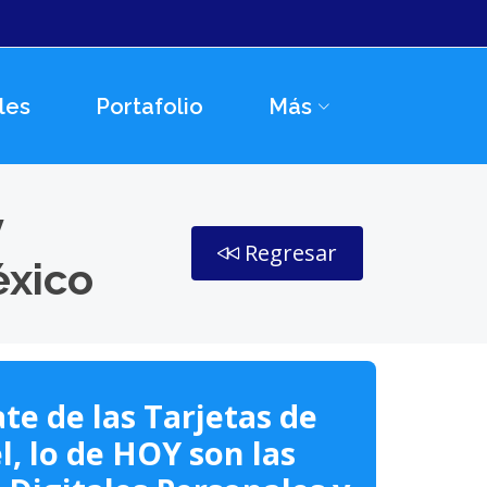
les
Portafolio
Más
y
Regresar
éxico
te de las Tarjetas de
l, lo de HOY son las