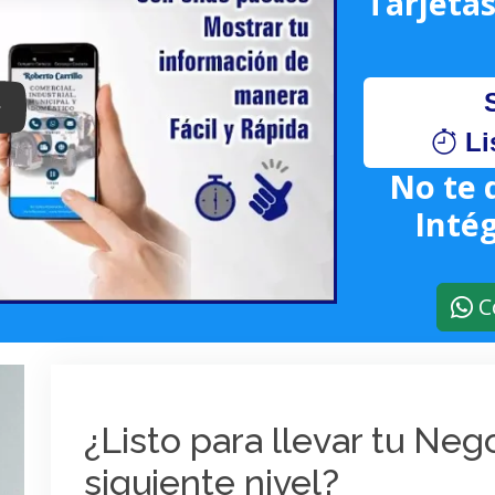
Tarjetas
lay: Keynote (Google I/O '18)
Li
No te 
Intég
C
¿Listo para llevar tu Ne
siguiente nivel?