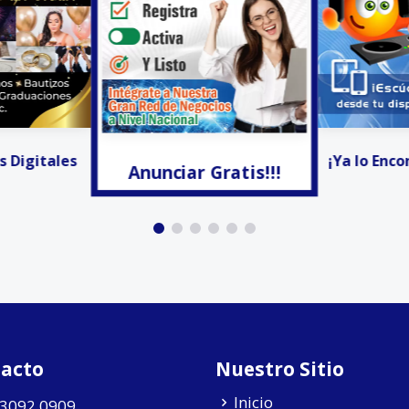
Gratis!!!
Activa
¡Ya lo Encontré! - Radio
acto
Nuestro Sitio
Inicio
 3092 0909