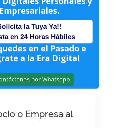
 Digitales Personales y
Empresariales.
Solicita la Tuya Ya!!
sta en 24 Horas Hábiles
quedes en el Pasado e
rate a la Era Digital
ontáctanos por Whatsapp
gocio o Empresa al