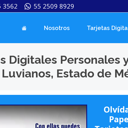
5 3562
55 2509 8929
Nosotros
Tarjetas Digita
s Digitales Personales 
 Luvianos, Estado de M
Olvída
Pape