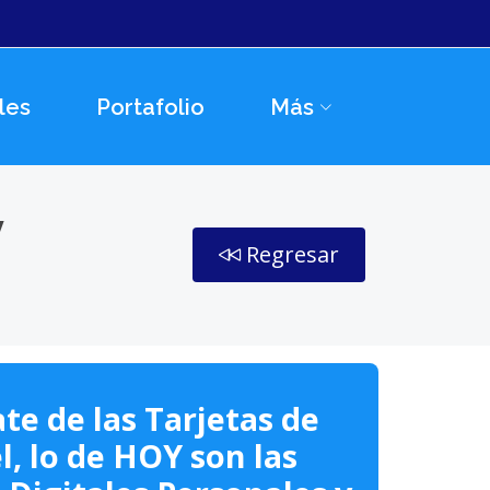
les
Portafolio
Más
y
Regresar
te de las Tarjetas de
l, lo de HOY son las