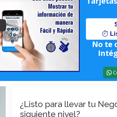
Tarjetas
lay: Keynote (Google I/O '18)
Li
No te 
Intég
C
¿Listo para llevar tu Ne
siguiente nivel?