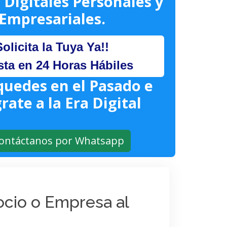
 Digitales Personales y
Empresariales.
Solicita la Tuya Ya!!
sta en 24 Horas Hábiles
quedes en el Pasado e
rate a la Era Digital
ontáctanos por Whatsapp
gocio o Empresa al