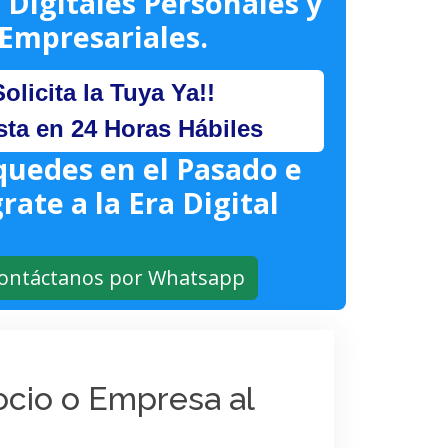
 Digitales Personales y
Empresariales.
Solicita la Tuya Ya!!
sta en 24 Horas Hábiles
quedes en el Pasado e
rate a la Era Digital
ontáctanos por Whatsapp
gocio o Empresa al