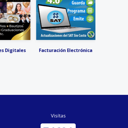
 Electrónica
Invitaciones Digitales
Activ
Visítas