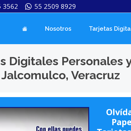
5 3562
55 2509 8929
Nosotros
Tarjetas Digita
s Digitales Personales 
 Jalcomulco, Veracruz
Olvída
Pape