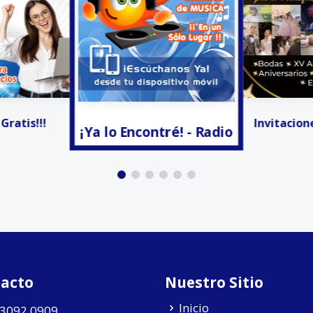
tré! - Radio
Facturación
Invitaciones Digitales
acto
Nuestro Sitio
Inicio
 3092 0909