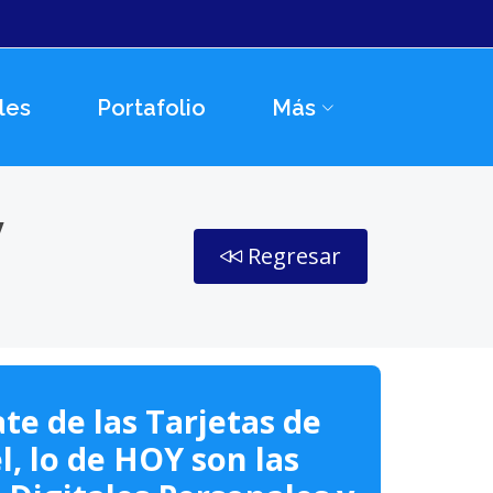
les
Portafolio
Más
y
Regresar
te de las Tarjetas de
l, lo de HOY son las