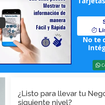
Tarjetas
lay: Keynote (Google I/O '18)
Li
No te 
Intég
C
¿Listo para llevar tu Ne
siguiente nivel?