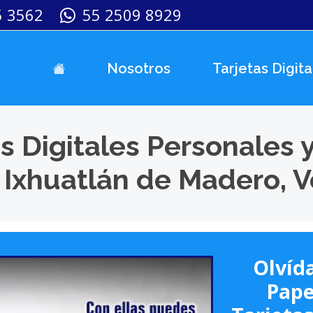
5 3562
55 2509 8929
Nosotros
Tarjetas Digita
s Digitales Personales 
 Ixhuatlán de Madero, V
Olvída
Pape