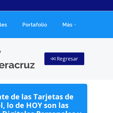
les
Portafolio
Más
y
Regresar
eracruz
te de las Tarjetas de
l, lo de HOY son las