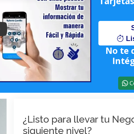
Tarjetas
lay: Keynote (Google I/O '18)
Li
No te 
Intég
C
¿Listo para llevar tu Ne
siguiente nivel?