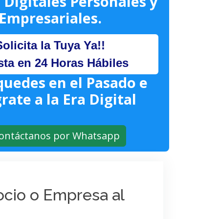
 Digitales Personales y
Empresariales.
Solicita la Tuya Ya!!
sta en 24 Horas Hábiles
quedes en el Pasado e
rate a la Era Digital
ontáctanos por Whatsapp
gocio o Empresa al