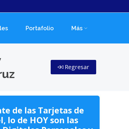
les
Portafolio
Más
y
Regresar
ruz
te de las Tarjetas de
l, lo de HOY son las