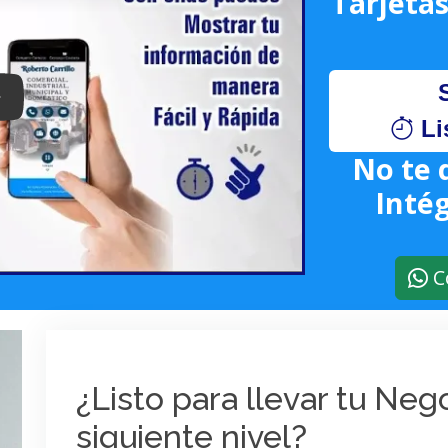
Tarjetas
lay: Keynote (Google I/O '18)
Li
No te 
Intég
C
¿Listo para llevar tu Ne
siguiente nivel?