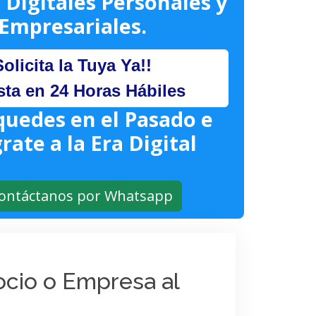
 Digitales Personales y
Empresariales.
Solicita la Tuya Ya!!
sta en 24 Horas Hábiles
quedes en el Pasado e
rate a la Era Digital
ontáctanos por Whatsapp
gocio o Empresa al