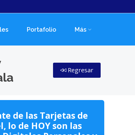
les
Portafolio
Más
y
Regresar
ala
te de las Tarjetas de
l, lo de HOY son las