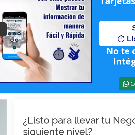
Tarjetas
lay: Keynote (Google I/O '18)
Li
No te 
Intég
C
¿Listo para llevar tu Ne
siguiente nivel?