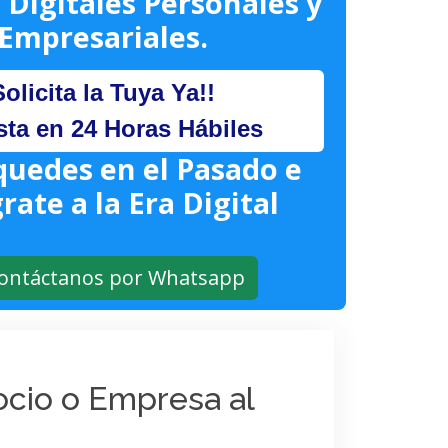
 Digitales Personales y
Empresariales.
Solicita la Tuya Ya!!
sta en 24 Horas Hábiles
quedes en el Pasado e
rate a la Era Digital
ontáctanos por Whatsapp
gocio o Empresa al