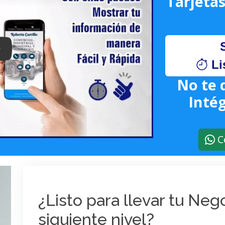
Tarjetas
lay: Keynote (Google I/O '18)
Li
No te 
Intég
C
¿Listo para llevar tu Ne
siguiente nivel?