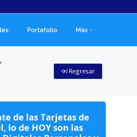
les
Portafolio
Más
y
Regresar
te de las Tarjetas de
l, lo de HOY son las