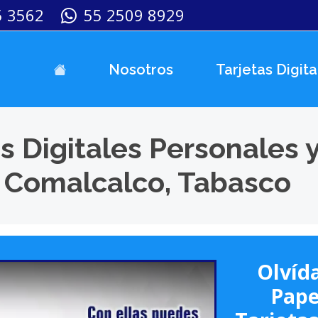
5 3562
55 2509 8929
Nosotros
Tarjetas Digita
s Digitales Personales 
 Comalcalco, Tabasco
Olvída
Pape