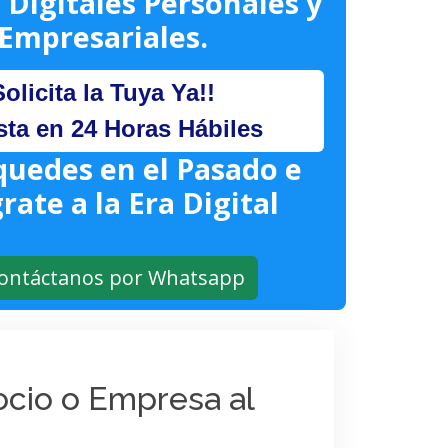
 Digitales Personales y
Empresariales.
Solicita la Tuya Ya!!
sta en 24 Horas Hábiles
quedes en el Pasado e
rate a la Era Digital
ontáctanos por Whatsapp
gocio o Empresa al