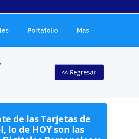
les
Portafolio
Más
y
Regresar
te de las Tarjetas de
l, lo de HOY son las