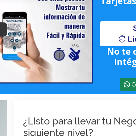
Tarjetas
lay: Keynote (Google I/O '18)
Li
No te 
Intég
C
¿Listo para llevar tu Ne
siguiente nivel?