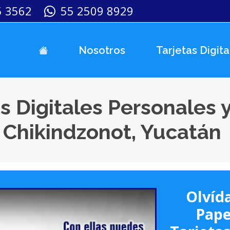
5 3562
55 2509 8929
Nosotros
Tarjetas Digita
s Digitales Personales 
 Chikindzonot, Yucatán
Olvída
Pape