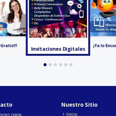
s Digitales
Invitacion
¡Ya lo Encontré! - Radio
acto
Nuestro Sitio
Inicio
 3092 0909