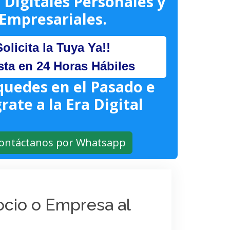
 Digitales Personales y
Empresariales.
Solicita la Tuya Ya!!
sta en 24 Horas Hábiles
quedes en el Pasado e
rate a la Era Digital
ontáctanos por Whatsapp
gocio o Empresa al