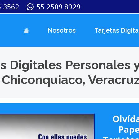
5 3562
55 2509 8929
Nosotros
Tarjetas Digita
s Digitales Personales 
 Chiconquiaco, Veracru
Olvída
Pape