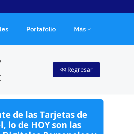
les
Portafolio
Más
y
Regresar
z
te de las Tarjetas de
l, lo de HOY son las