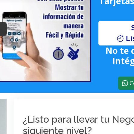
Tarjetas
lay: Keynote (Google I/O '18)
Li
No te 
Intég
C
¿Listo para llevar tu Ne
siguiente nivel?