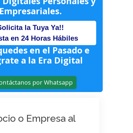
 Digitales Personales y
Empresariales.
Solicita la Tuya Ya!!
sta en 24 Horas Hábiles
quedes en el Pasado e
rate a la Era Digital
ontáctanos por Whatsapp
gocio o Empresa al