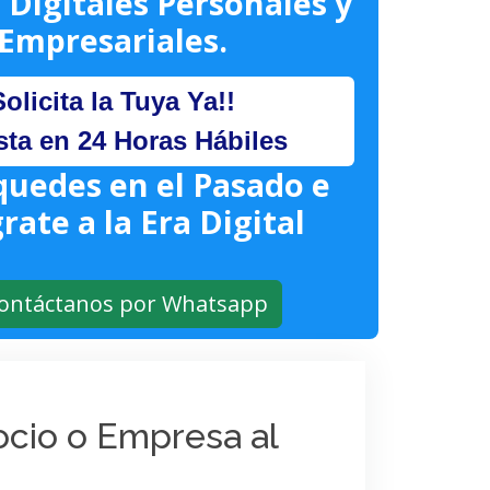
 Digitales Personales y
Empresariales.
Solicita la Tuya Ya!!
sta en 24 Horas Hábiles
quedes en el Pasado e
rate a la Era Digital
ontáctanos por Whatsapp
gocio o Empresa al