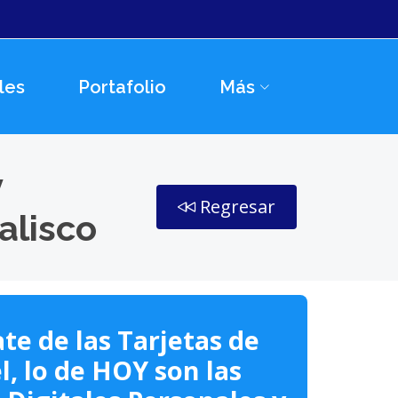
les
Portafolio
Más
y
Regresar
alisco
te de las Tarjetas de
l, lo de HOY son las