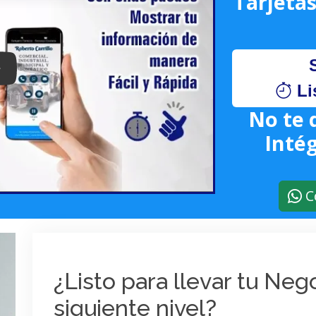
Tarjetas
lay: Keynote (Google I/O '18)
Li
No te 
Intég
C
¿Listo para llevar tu Ne
siguiente nivel?