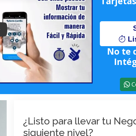
Tarjetas
lay: Keynote (Google I/O '18)
Li
No te 
Intég
C
¿Listo para llevar tu Ne
siguiente nivel?