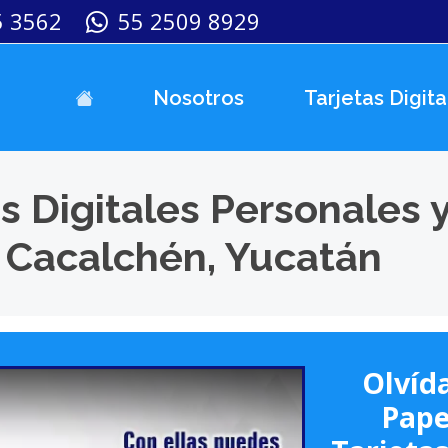
5 3562
55 2509 8929
Nosotros
Tarjetas Digita
s Digitales Personales 
 Cacalchén, Yucatán
Olvída
Pape