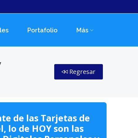
les
Portafolio
Más
y
Regresar
te de las Tarjetas de
l, lo de HOY son las