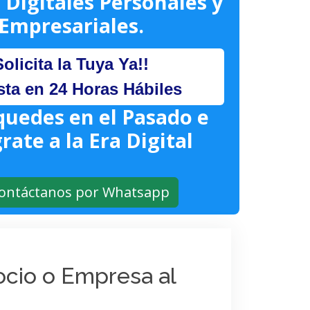
 Digitales Personales y
Empresariales.
Solicita la Tuya Ya!!
sta en 24 Horas Hábiles
quedes en el Pasado e
rate a la Era Digital
ontáctanos por Whatsapp
gocio o Empresa al