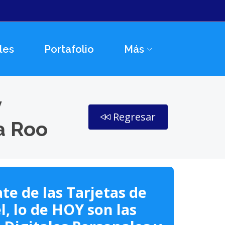
les
Portafolio
Más
y
Regresar
a Roo
te de las Tarjetas de
l, lo de HOY son las