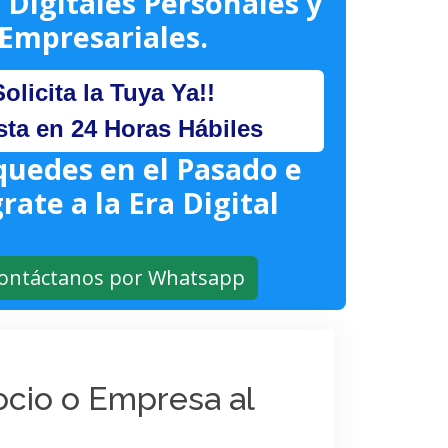
 Digitales Personales y
Empresariales.
Solicita la Tuya Ya!!
sta en 24 Horas Hábiles
quedes en el Pasado e
rate a la Era Digital
ontáctanos por Whatsapp
gocio o Empresa al