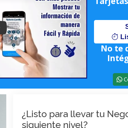
Tarjetas
lay: Keynote (Google I/O '18)
Li
No te 
Intég
C
¿Listo para llevar tu Ne
siguiente nivel?