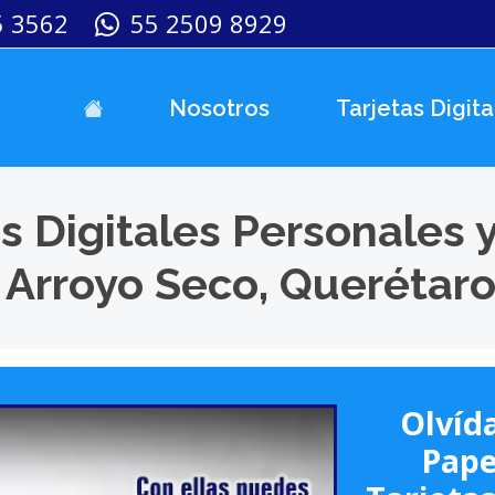
5 3562
55 2509 8929
Nosotros
Tarjetas Digita
s Digitales Personales 
 Arroyo Seco, Querétar
Olvída
Pape