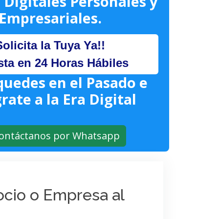
 Digitales Personales y
Empresariales.
Solicita la Tuya Ya!!
sta en 24 Horas Hábiles
quedes en el Pasado e
rate a la Era Digital
ontáctanos por Whatsapp
gocio o Empresa al