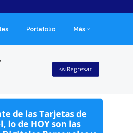
les
Portafolio
Más
y
Regresar
o
te de las Tarjetas de
l, lo de HOY son las