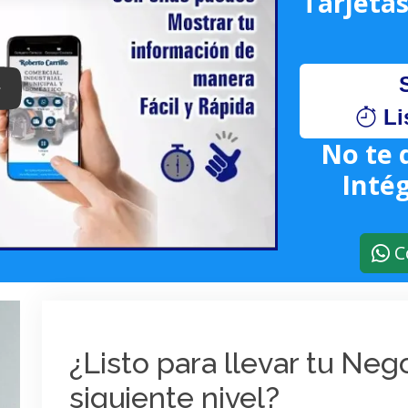
Tarjetas
lay: Keynote (Google I/O '18)
Li
No te 
Intég
C
¿Listo para llevar tu Ne
siguiente nivel?