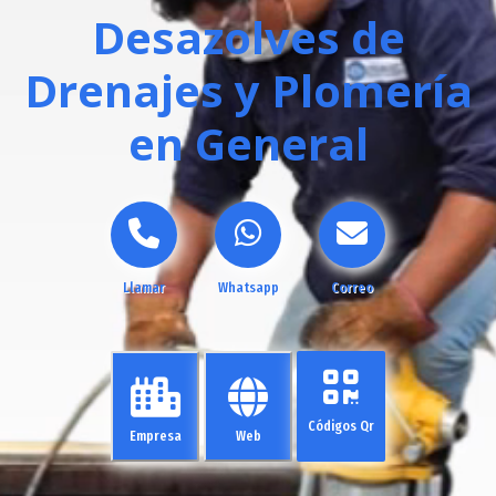
Desazolves de
Drenajes y Plomería
en General
Llamar
Whatsapp
Correo
Códigos Qr
Empresa
Web