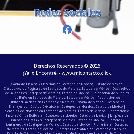
Redes Sociales
Derechos Reservados © 2026
¡Ya lo Encontré! - www.micontacto.click
Lavado de Tinacos y Cisternas en Ecatepec de Morelos, Estado de México |
Desazolves de Registros en Ecatepec de Morelos, Estado de México | Desazolves
de Bajadas en Ecatepec de Morelos, Estado de México | Colocación de Muebles
de Baño en Ecatepec de Morelos, Estado de México | Reparación de
Hidroneumáticos en Ecatepec de Morelos, Estado de México | Destape de
Drenajes con Equipo Eléctrico en Ecatepec de Morelos, Estado de México |
Servicios de Plomería en Ecatepec de Morelos, Estado de México | Reparación e
Instalación de Boilers en Ecatepec de Morelos, Estado de México | Limpieza de
Trampas de Grasa en Ecatepec de Morelos, Estado de México | Plomeros y
fontaneros en Ecatepec de Morelos, Estado de México | Plomerías en Ecatepec
de Morelos, Estado de México | Plomeros Confiables en Ecatepec de Morelos,
Estado de México | Servicios Confiables de Plomería en Ecatepec de Morelos,